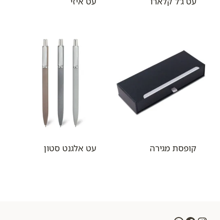
עט ג'ל קלארו
עט איזי
קופסת מגירה
עט אלגנט סטון