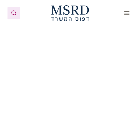
Ski
t
conten