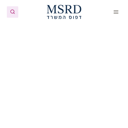
Ski
t
conten