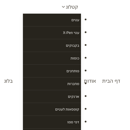
Ski
קטלוג
t
conten
עטים
עטי X-Pen
בקבוקים
כוסות
פותחנים
דף הבית
אודות
בלוג
מחברות
ארנקים
קופסאות לעטים
דפי ממו