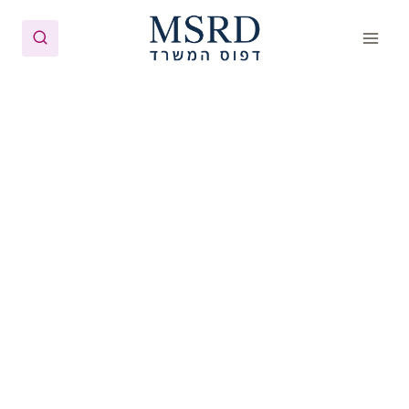
Ski
t
conten