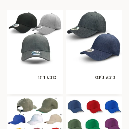
כובע ג'ינס
כובע דינו