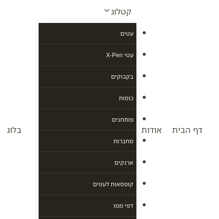
Ski
קטלוג
t
conten
עטים
עטי X-Pen
בקבוקים
כוסות
פותחנים
דף הבית
אודות
בלוג
מחברות
ארנקים
קופסאות לעטים
דפי ממו