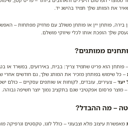
 ממוצרי הפרסום היעילים והאהובים ביותר – פריט קטן, שימוש
איר את המותג שלך תמיד בהישג יד.
 בירה, פותחן יין או פותחן משולב עם מחזיק מפתחות – האפשר
העסק שלך הופכת אותו לכלי שיווקי מושלם.
ותחנים ממותגים?
 פותחן הוא פריט שתמיד צריך: בבית, באירועים, במשרד או בטי
– כל שימוש בפותחן מזכיר את המותג שלך, גם חודשים אחרי שק
 יעד
– צעירים, עובדים, לקוחות או שותפים עסקיים – כולם ישמ
 מוצר פרסום אפקטיבי שגם בתקציב נמוך יוצר חשיפה גבוהה.
טה – מה ההבדל?
מאפשרת עיצוב מלא וצבעוני – כולל לוגו, טקסטים וגרפיקה מו